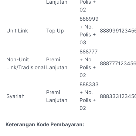
Lanjutan
Polis +
02
888999
+ No.
Unit Link
Top Up
88899912345
Polis +
03
888777
Non-Unit
Premi
+ No.
88877712345
Link/Tradisional
Lanjutan
Polis +
02
888333
Premi
+ No.
Syariah
88833312345
Lanjutan
Polis +
02
Keterangan Kode Pembayaran: