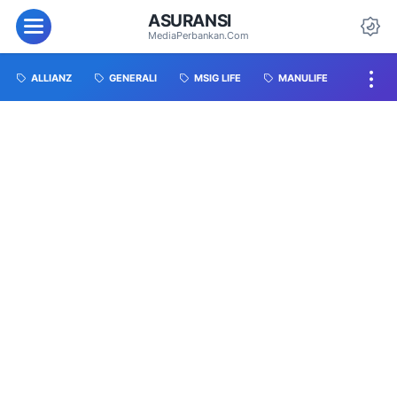
ASURANSI
MediaPerbankan.Com
ALLIANZ
GENERALI
MSIG LIFE
MANULIFE